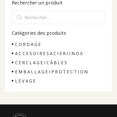
Rechercher un produit
Catégories des produits
C O R D A G E
A C C E S O I R E S A C I E R / I N O X
C E R C L A G E / C Â B L E S
E M B A L L A G E / P R O T E C T I O N
L E V A G E