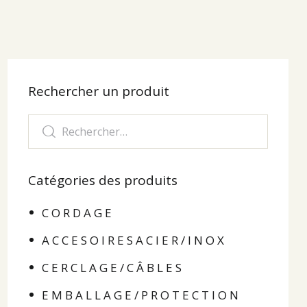
Rechercher un produit
Catégories des produits
C O R D A G E
A C C E S O I R E S A C I E R / I N O X
C E R C L A G E / C Â B L E S
E M B A L L A G E / P R O T E C T I O N