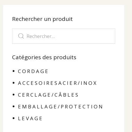
Rechercher un produit
Catégories des produits
C O R D A G E
A C C E S O I R E S A C I E R / I N O X
C E R C L A G E / C Â B L E S
E M B A L L A G E / P R O T E C T I O N
L E V A G E