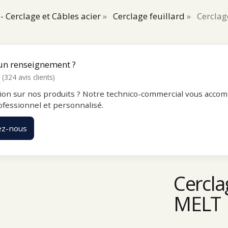
- Cerclage et Câbles acier
»
Cerclage feuillard
»
Cerclag
un renseignement ?
(324 avis clients)
ion sur nos produits ? Notre technico-commercial vous accom
ofessionnel et personnalisé.
ez-nous
Cercla
MELT