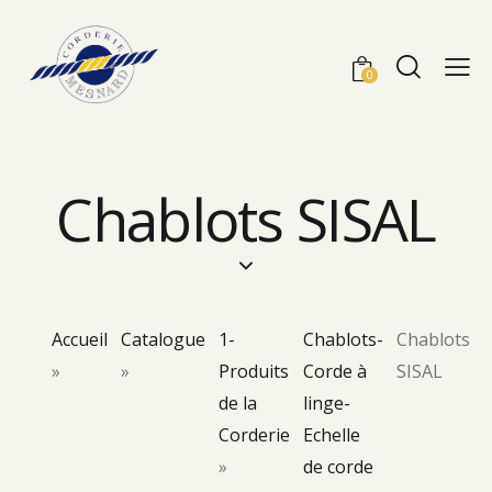
0
Chablots SISAL
Accueil
Catalogue
1-
Chablots-
Chablots
»
»
Produits
Corde à
SISAL
de la
linge-
Corderie
Echelle
»
de corde