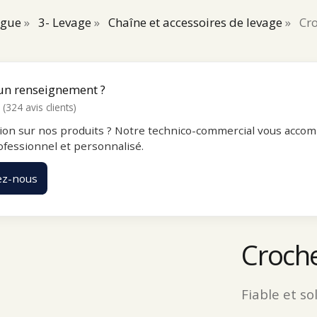
ogue
»
3- Levage
»
Chaîne et accessoires de levage
»
Cro
un renseignement ?
(324 avis clients)
ion sur nos produits ? Notre technico-commercial vous accom
ofessionnel et personnalisé.
ez-nous
Croche
Fiable et so