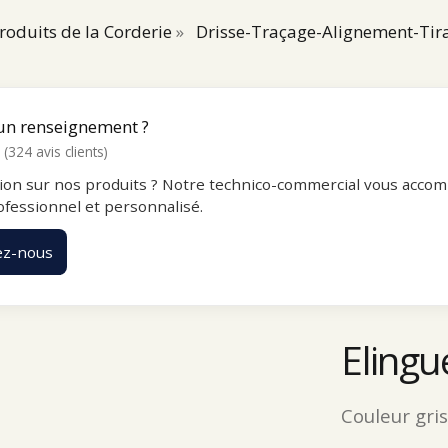
Produits de la Corderie
»
Drisse-Traçage-Alignement-Ti
un renseignement ?
(324 avis clients)
ion sur nos produits ? Notre technico-commercial vous accom
ofessionnel et personnalisé.
ez-nous
Elingu
Couleur gri