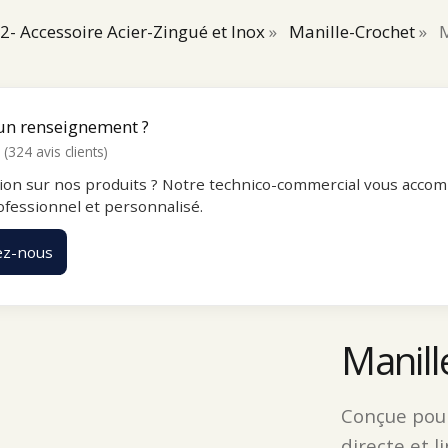
2- Accessoire Acier-Zingué et Inox
»
Manille-Crochet
»
M
un renseignement ?
(324 avis clients)
ion sur nos produits ? Notre technico-commercial vous accom
ofessionnel et personnalisé.
ez-nous
Manill
Conçue pour
directe et l