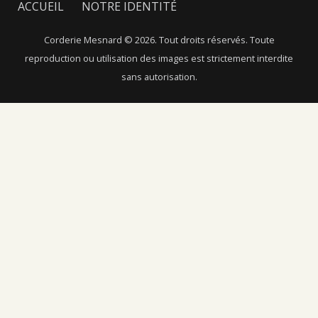
ACCUEIL
NOTRE IDENTITÉ
NOTRE SAVOIR-FAIRE
NOS FIBRES
Corderie Mesnard © 2026. Tout droits réservés. Toute
reproduction ou utilisation des images est strictement interdite
NOTRE CATALOGUE
NOUS CONTACTER
sans autorisation.